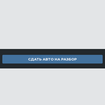
СДАТЬ АВТО НА РАЗБОР
Контакты
info@furamarket.ru
+7 918 160-11-22
г. Новороссийск Доставка запчастей по всей России
Разделы сайта
Запчасти