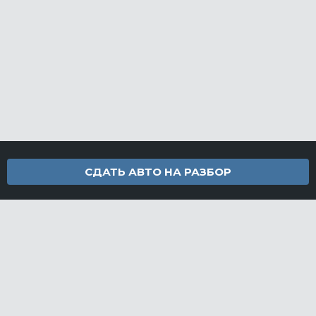
СДАТЬ АВТО НА РАЗБОР
Контакты
info@furamarket.ru
+7 918 160-11-22
г. Новороссийск Доставка запчастей по всей России
Разделы сайта
Запчасти
Доставка и оплата