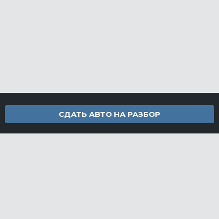
СДАТЬ АВТО НА РАЗБОР
Контакты
info@furamarket.ru
+7 918 160-11-22
г. Новороссийск Доставка запчастей по всей России
Разделы сайта
Запчасти
Доставка и оплата