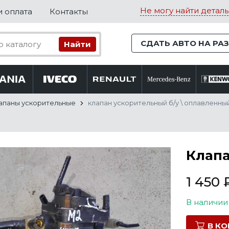
Не могу найти деталь
и оплата
Контакты
СДАТЬ АВТО НА РА
апаны ускорительные
клапан ускорительный б/у \ оплавленны
Клапа
1 450
В наличии
В К