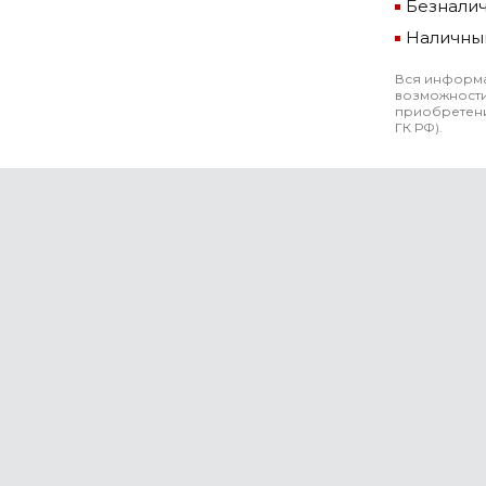
Безнали
Наличны
Вся информа
возможности
приобретени
ГК РФ).