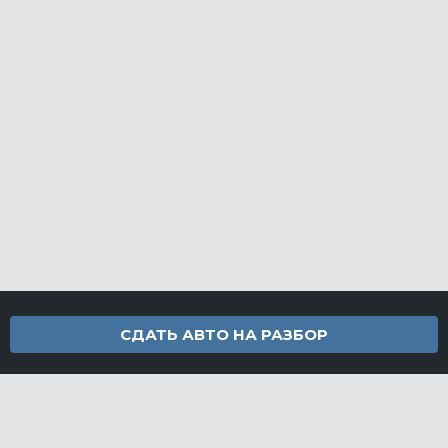
СДАТЬ АВТО НА РАЗБОР
Контакты
info@furamarket.ru
+7 918 160-11-22