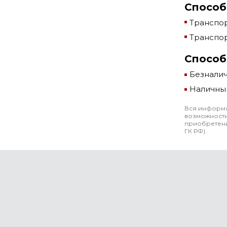
Способ
Транспор
Транспор
Способ
Безнали
Наличны
Вся информа
возможности
приобретени
ГК РФ).