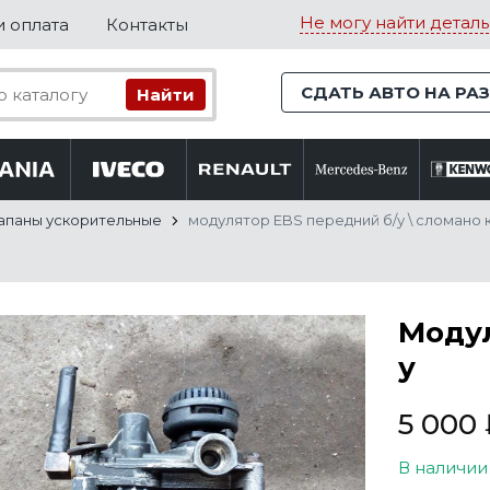
Не могу найти деталь
и оплата
Контакты
СДАТЬ АВТО НА РА
апаны ускорительные
модулятор EBS передний б/у \ сломано
Модул
у
5 000
В наличии