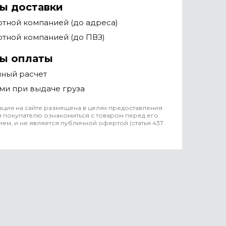
ы доставки
тной компанией (до адреса)
тной компанией (до ПВЗ)
ы оплаты
чный расчет
ми при выдаче груза
ция на сайте размещена в целях предоставления
 покупателю ознакомиться с товаром перед его
ем, и не является публичной офертой (статья 437