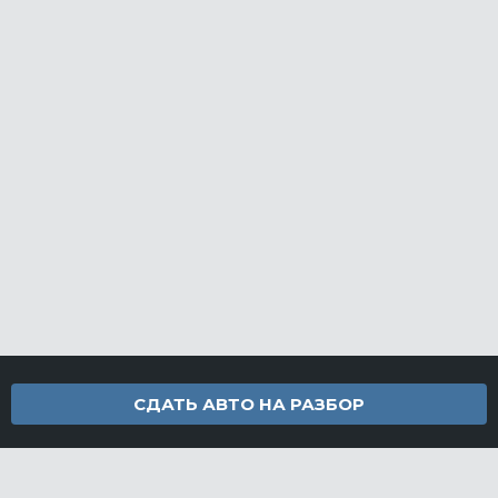
СДАТЬ АВТО НА РАЗБОР
Контакты
info@furamarket.ru