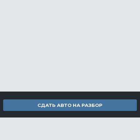
СДАТЬ АВТО НА РАЗБОР
Контакты
info@furamarket.ru
+7 918 160-11-22