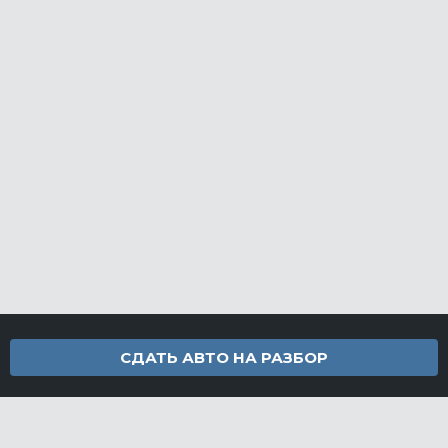
СДАТЬ АВТО НА РАЗБОР
Контакты
info@furamarket.ru