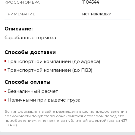
1104544
КРОСС-НОМЕРА
нет накладки
ПРИМЕЧАНИЕ
Описание:
барабанные тормоза
Способы доставки
Транспортной компанией (до адреса)
Транспортной компанией (до ПВЗ)
Способы оплаты
Безналичный расчет
Наличными при выдаче груза
Вся информация на сайте размещена в целях предоставления
возможности покупателю ознакомиться с товаром перед его
приобретением, и не является публичной офертой (статья 437
ГК РФ).