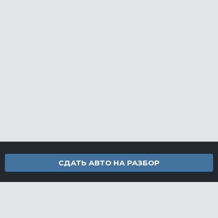
СДАТЬ АВТО НА РАЗБОР
Контакты
info@furamarket.ru
+7 918 160-11-22