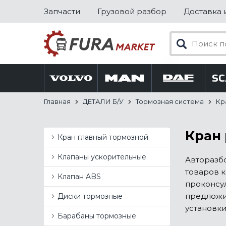
Запчасти
Грузовой разбор
Доставка 
Главная
ДЕТАЛИ Б/У
Тормозная система
Кр
Кран 
Кран главный тормозной
Клапаны ускорительные
Авторазб
товаров к
Клапан ABS
проконсул
предложим
Диски тормозные
установки
Барабаны тормозные