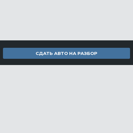
СДАТЬ АВТО НА РАЗБОР
Контакты
info@furamarket.ru
+7 918 160-11-22
г. Новороссийск Доставка запчастей по всей России
Разделы сайта
Запчасти
Доставка и оплата
Грузовой разбор
Контакты