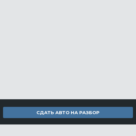
СДАТЬ АВТО НА РАЗБОР
Контакты
info@furamarket.ru