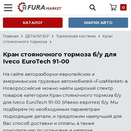
0
КАТАЛОГ
МАРКИ АВТО
Главная
ДЕТАЛИ Б/У
Тормозная система
Кран
стояночного тормоза
Кран стояночного тормоза б/у для
Iveco EuroTech 91-00
На сайте авторазборки европейских и
американских грузовых автомобилей «FuraMarket» в
Новороссийске можно найти широкий спектр
товаров категории Кран стояночного тормоза б/у
для Iveco EuroTech 91-00 (Ивеко евротех) б/у. Мы
подберем по необходимым параметрам
подходящие детали, и предложим наилучший для
Вас способ доставки и оплаты, а также
консультацию по установке и наладке.