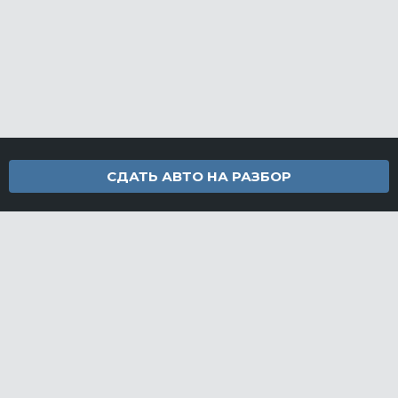
СДАТЬ АВТО НА РАЗБОР
Контакты
info@furamarket.ru
+7 918 160-11-22
г. Новороссийск Доставка запчастей по всей России
Разделы сайта
Запчасти
Доставка и оплата
Грузовой разбор