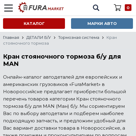
0
КАТАЛОГ
МАРКИ АВТО
Главная
ДЕТАЛИ Б/У
Тормозная система
Кран
стояночного тормоза
Кран стояночного тормоза б/у для
MAN
Онлайн-каталог автодеталей для европейских и
американских грузовиков «FuraMarket» в
Новороссийске предлагает приобрести большой
перечень товаров категории Кран стояночного
тормоза б/у для MAN (Ман) б/у. Мы сориентируем
Вас по выбору автодетали и подберем наиболее
подходящую запчасть, и предложим удобный для
Вас вариант доставки товара в Новороссийске, а
также поможем и проконсультируем по вопросам