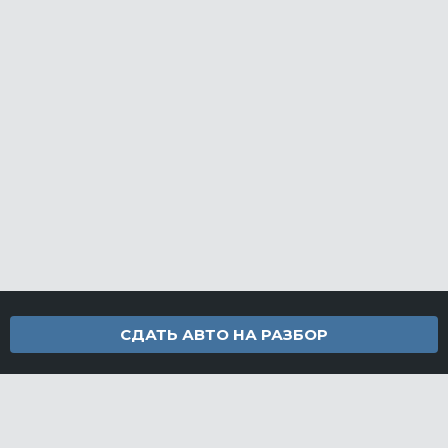
СДАТЬ АВТО НА РАЗБОР
Контакты
info@furamarket.ru
+7 918 160-11-22