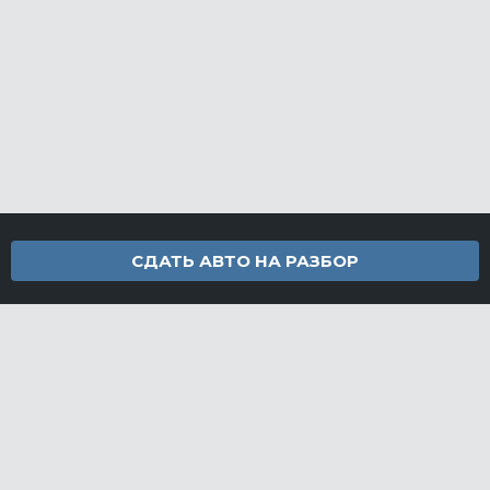
СДАТЬ АВТО НА РАЗБОР
Контакты
info@furamarket.ru
+7 918 160-11-22
г. Новороссийск Доставка запчастей по всей России
Разделы сайта
Запчасти
Доставка и оплата