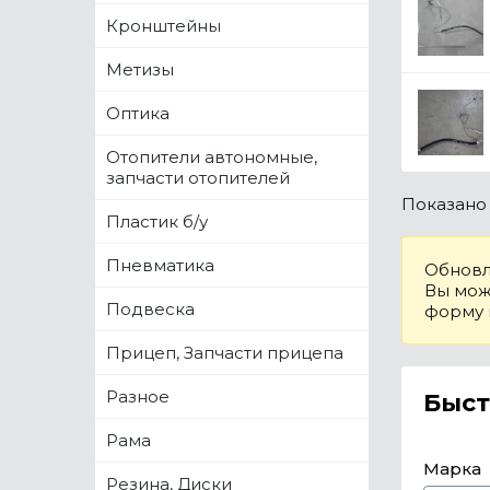
Кронштейны
Метизы
Оптика
Отопители автономные,
запчасти отопителей
Показан
Пластик б/у
Пневматика
Обновл
Вы може
Подвеска
форму
Прицеп, Запчасти прицепа
Разное
Быст
Рама
Марка
Резина, Диски