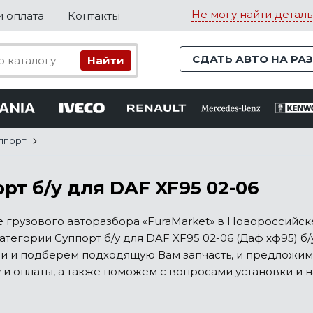
Не могу найти деталь
и оплата
Контакты
СДАТЬ АВТО НА РА
ппорт
рт б/у для DAF XF95 02-06
е грузового авторазбора «FuraMarket» в Новороссий
атегории Суппорт б/у для DAF XF95 02-06 (Даф хф95) б
ли и подберем подходящую Вам запчасть, и предложим
 и оплаты, а также поможем с вопросами установки и н