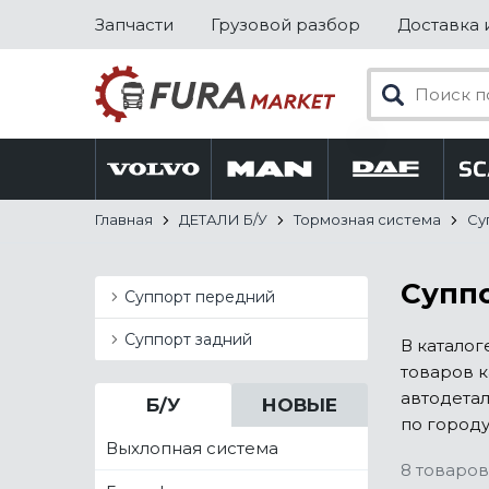
Запчасти
Грузовой разбор
Доставка 
Главная
ДЕТАЛИ Б/У
Тормозная система
Су
Суппо
Суппорт передний
Суппорт задний
В каталог
товаров к
автодета
Б/У
НОВЫЕ
по городу
Выхлопная система
8 товаров