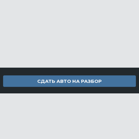
СДАТЬ АВТО НА РАЗБОР
Контакты
info@furamarket.ru
+7 918 160-11-22
г. Новороссийск Доставка запчастей по всей России
Разделы сайта
Запчасти