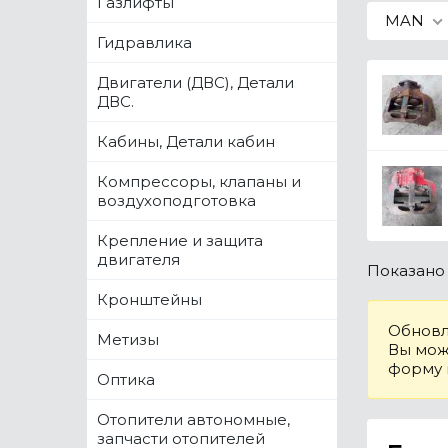
Газлифты
MAN
Гидравлика
Двигатели (ДВС), Детали
ДВС.
Кабины, Детали кабин
Компрессоры, клапаны и
воздухоподготовка
Крепление и защита
двигателя
Показан
Кронштейны
Обновл
Метизы
Вы може
форму
Оптика
Отопители автономные,
запчасти отопителей