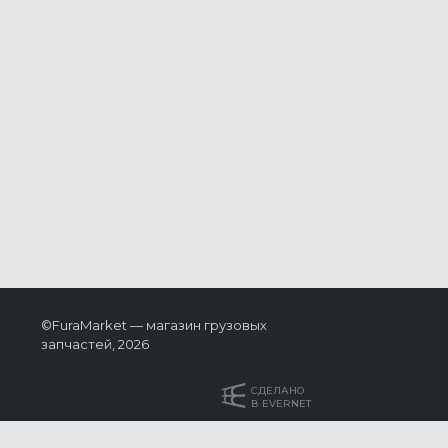
©FuraMarket — магазин грузовых
запчастей, 2026
СДЕЛАНО
В EVERNET