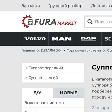
Запчасти
Грузовой разбор
Доставка 
Главная
ДЕТАЛИ Б/У
Тормозная система
Су
Суппо
Суппорт передний
Суппорт задний
В каталог
Суппорт б
подберем
Б/У
НОВЫЕ
городу и 
Выхлопная система
2 товара