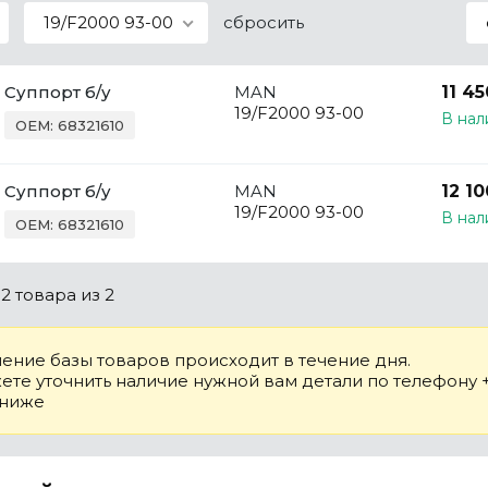
19/F2000 93-00
сбросить
Суппорт б/у
MAN
11 45
19/F2000 93-00
В нал
OEM: 68321610
Суппорт б/у
MAN
12 10
19/F2000 93-00
В нал
OEM: 68321610
о
2 товара
из 2
ение базы товаров происходит в течение дня.
те уточнить наличие нужной вам детали по телефону +7
 ниже