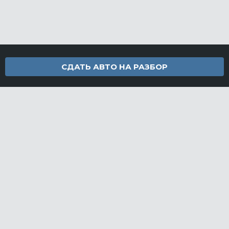
СДАТЬ АВТО НА РАЗБОР
Контакты
info@furamarket.ru
+7 918 160-11-22
г. Новороссийск Доставка запчастей по всей России
Разделы сайта
Запчасти
Доставка и оплата
Грузовой разбор
Контакты
©FuraMarket — магазин грузовых запчастей, 2026