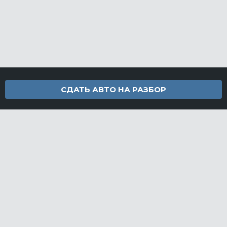
СДАТЬ АВТО НА РАЗБОР
Контакты
info@furamarket.ru
+7 918 160-11-22
г. Новороссийск Доставка запчастей по всей России
Разделы сайта
Запчасти
Доставка и оплата
Грузовой разбор
Контакты