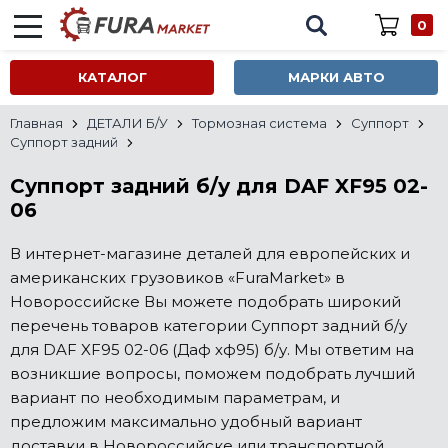
0
КАТАЛОГ
МАРКИ АВТО
Главная
ДЕТАЛИ Б/У
Тормозная система
Суппорт
Суппорт задний
Суппорт задний б/у для DAF XF95 02-
06
В интернет-магазине деталей для европейских и
американских грузовиков «FuraMarket» в
Новороссийске Вы можете подобрать широкий
перечень товаров категории Суппорт задний б/у
для DAF XF95 02-06 (Даф хф95) б/у. Мы ответим на
возникшие вопросы, поможем подобрать лучший
вариант по необходимым параметрам, и
предложим максимально удобный вариант
доставки в Новороссийске или транспортной