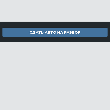
СДАТЬ АВТО НА РАЗБОР
Контакты
info@furamarket.ru
+7 918 160-11-22
г. Новороссийск Доставка запчастей по всей России
Разделы сайта
Запчасти
Доставка и оплата
Грузовой разбор
Контакты
©FuraMarket — магазин грузовых запчастей, 2026