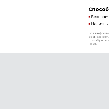
Способ
Безнали
Наличны
Вся информа
возможности
приобретени
ГК РФ).