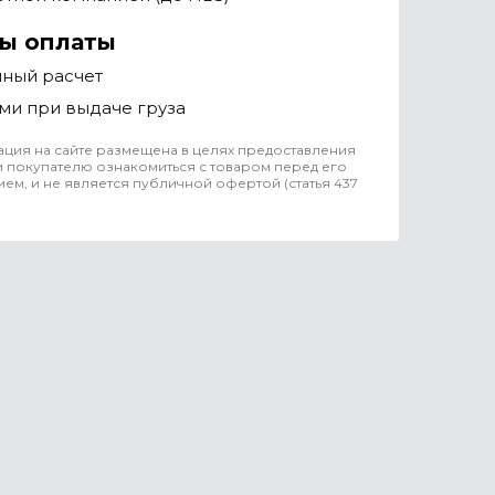
ы оплаты
чный расчет
ми при выдаче груза
ция на сайте размещена в целях предоставления
 покупателю ознакомиться с товаром перед его
ем, и не является публичной офертой (статья 437