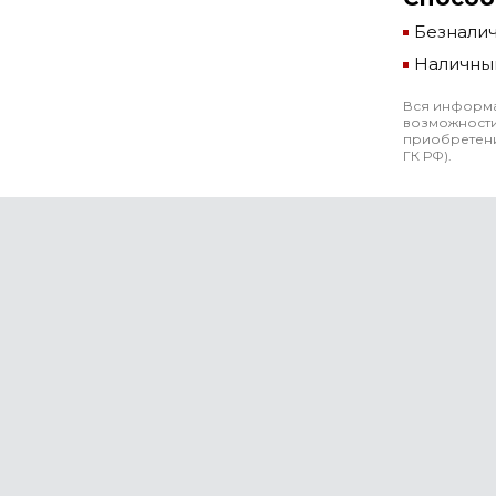
Безнали
Наличны
Вся информа
возможности
приобретени
ГК РФ).