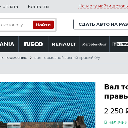
Не могу найти деталь
и оплата
Контакты
СДАТЬ АВТО НА РА
лы тормозные
вал тормозной задний правый б/у
Вал т
правы
2 250
В наличии