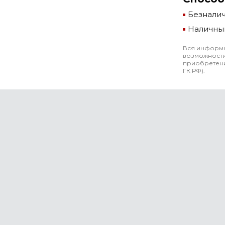
Безнали
Наличны
Вся информа
возможности
приобретени
ГК РФ).