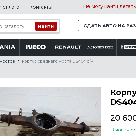
Не могу найти деталь
и оплата
Контакты
СДАТЬ АВТО НА РА
 мостов
корпус среднего моста DS404 б/у
Корпу
DS404
20 60
В наличии