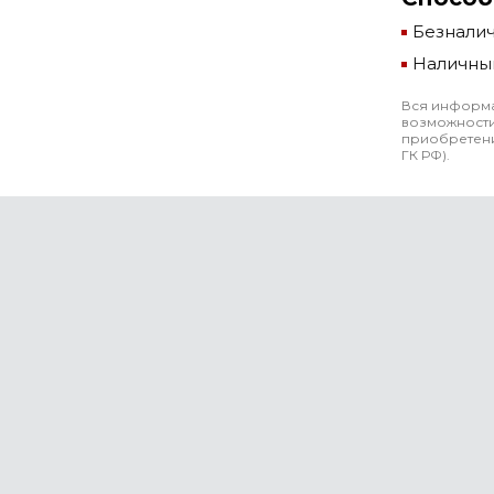
Безнали
Наличны
Вся информа
возможности
приобретени
ГК РФ).