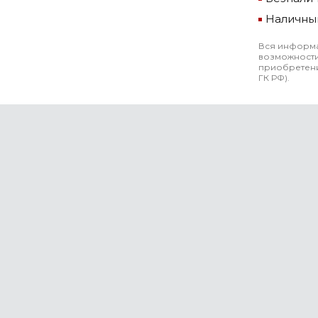
Наличны
Вся информа
возможности
приобретени
ГК РФ).