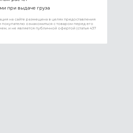
ми при выдаче груза
ция на сайте размещена в целях предоставления
 покупателю ознакомиться с товаром перед его
ем, и не является публичной офертой (статья 437