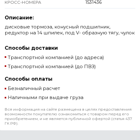
1531436
КРОСС-НОМЕРА
Описание:
дисковые тормоза, конусный подшипник,
редуктор на 14 шпилек, под V- образную тягу, чулок
Способы доставки
Транспортной компанией (до адреса)
Транспортной компанией (до ПВЗ)
Способы оплаты
Безналичный расчет
Наличными при выдаче груза
Вся информация на сайте размещена в целях предоставления
возможности покупателю ознакомиться с товаром перед его
приобретением, и не является публичной офертой (статья 437
ГК РФ).