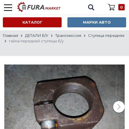
0
КАТАЛОГ
МАРКИ АВТО
Главная
ДЕТАЛИ Б/У
Трансмиссия
Ступица передняя
гайка передней ступицы б/у