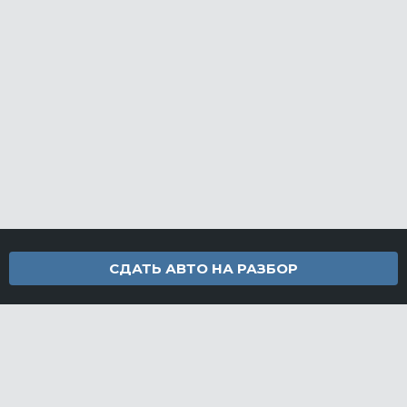
СДАТЬ АВТО НА РАЗБОР
Контакты
info@furamarket.ru
+7 918 160-11-22
г. Новороссийск Доставка запчастей по всей России