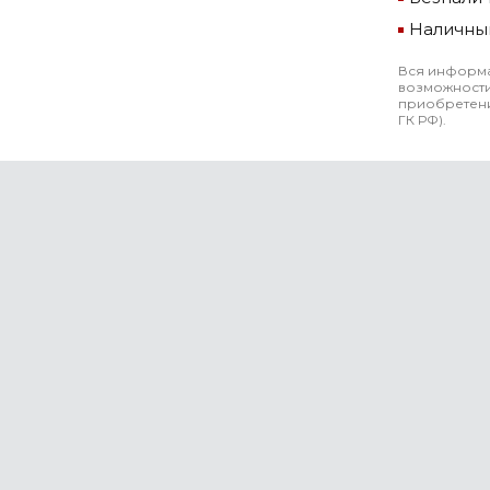
Наличны
Вся информа
возможности
приобретени
ГК РФ).