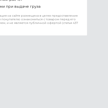
ми при выдаче груза
ция на сайте размещена в целях предоставления
 покупателю ознакомиться с товаром перед его
ем, и не является публичной офертой (статья 437