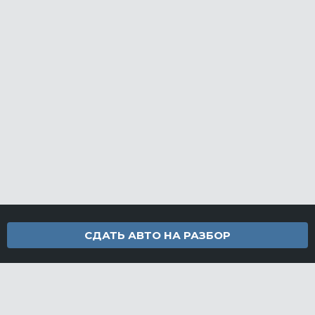
СДАТЬ АВТО НА РАЗБОР
Контакты
info@furamarket.ru
+7 918 160-11-22