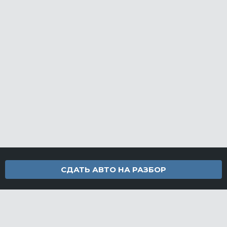
СДАТЬ АВТО НА РАЗБОР
Контакты
info@furamarket.ru
+7 918 160-11-22