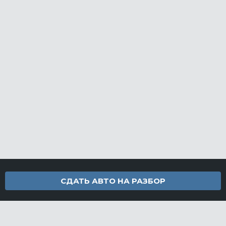
СДАТЬ АВТО НА РАЗБОР
Контакты
info@furamarket.ru