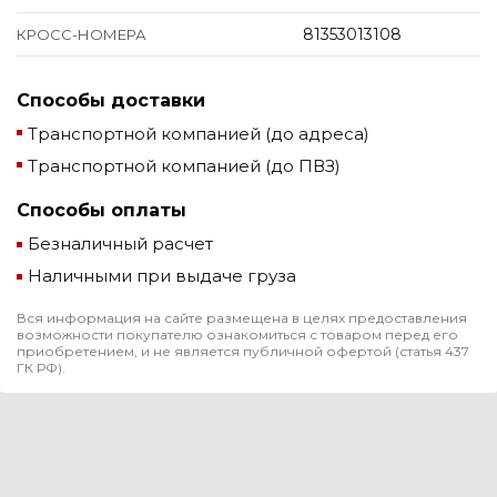
81353013108
КРОСС-НОМЕРА
Способы доставки
Транспортной компанией (до адреса)
Транспортной компанией (до ПВЗ)
Способы оплаты
Безналичный расчет
Наличными при выдаче груза
Вся информация на сайте размещена в целях предоставления
возможности покупателю ознакомиться с товаром перед его
приобретением, и не является публичной офертой (статья 437
ГК РФ).