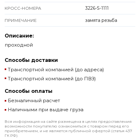
3226-S-1111
КРОСС-НОМЕРА
замята резьба
ПРИМЕЧАНИЕ
Описание:
проходной
Способы доставки
Транспортной компанией (до адреса)
Транспортной компанией (до ПВЗ)
Способы оплаты
Безналичный расчет
Наличными при выдаче груза
Вся информация на сайте размещена в целях предоставления
возможности покупателю ознакомиться с товаром перед его
приобретением, и не является публичной офертой (статья 437
ГК РФ).