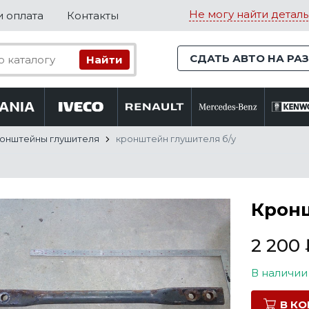
Не могу найти деталь
и оплата
Контакты
СДАТЬ АВТО НА РА
онштейны глушителя
кронштейн глушителя б/у
Кронш
2 200
В наличии
В К