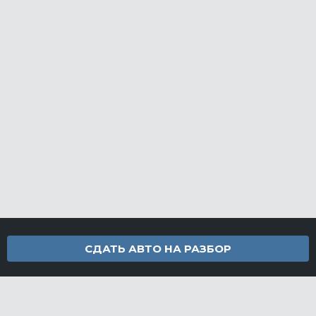
СДАТЬ АВТО НА РАЗБОР
Контакты
info@furamarket.ru