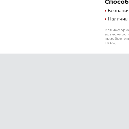
Способ
Безнали
Наличны
Вся информа
возможности
приобретени
ГК РФ).