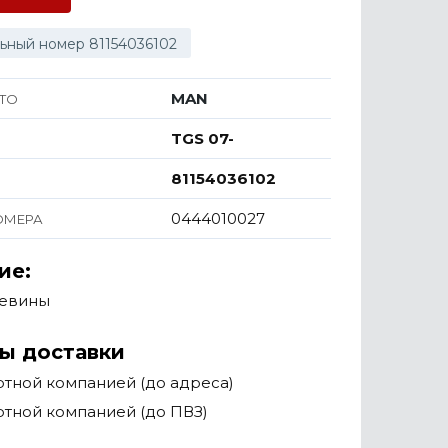
ьный номер 81154036102
MAN
ТО
TGS 07-
81154036102
0444010027
ОМЕРА
ие:
чевины
ы доставки
тной компанией (до адреса)
тной компанией (до ПВЗ)