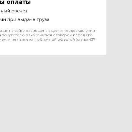
ы оплаты
чный расчет
ми при выдаче груза
ция на сайте размещена в целях предоставления
 покупателю ознакомиться с товаром перед его
ем, и не является публичной офертой (статья 437