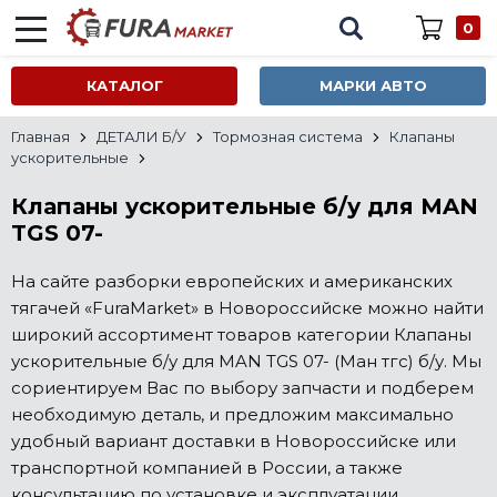
0
КАТАЛОГ
МАРКИ АВТО
Главная
ДЕТАЛИ Б/У
Тормозная система
Клапаны
ускорительные
Клапаны ускорительные б/у для MAN
TGS 07-
На сайте разборки европейских и американских
тягачей «FuraMarket» в Новороссийске можно найти
широкий ассортимент товаров категории Клапаны
ускорительные б/у для MAN TGS 07- (Ман тгс) б/у. Мы
сориентируем Вас по выбору запчасти и подберем
необходимую деталь, и предложим максимально
удобный вариант доставки в Новороссийске или
транспортной компанией в России, а также
консультацию по установке и эксплуатации.