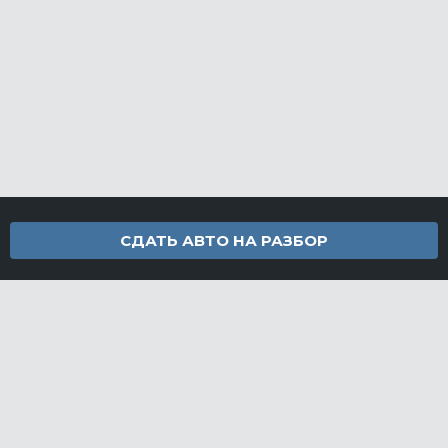
СДАТЬ АВТО НА РАЗБОР
Контакты
info@furamarket.ru
+7 918 160-11-22
г. Новороссийск Доставка запчастей по всей России
Разделы сайта
Запчасти
Доставка и оплата