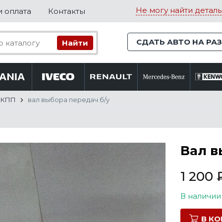
Не могу найти деталь
и оплата
Контакты
СДАТЬ АВТО НА РА
 КПП
вал выбора передач б/у
Вал в
1 200
В наличии
В К